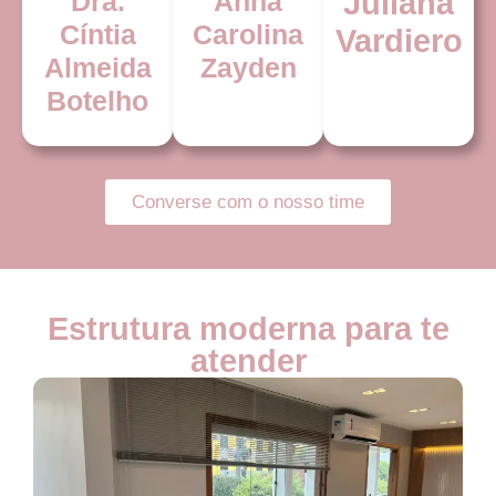
Dra.
Anna
Juliana
Cíntia
Carolina
Vardiero
Almeida
Zayden
Botelho
Converse com o nosso time
Estrutura moderna para te
atender