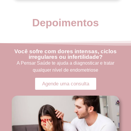
Depoimentos
Você sofre com dores intensas, ciclos
irregulares ou infertilidade?
A Pensar Saúde te ajuda a diagnosticar e tratar
qualquer nível de endometriose
Agende uma consulta